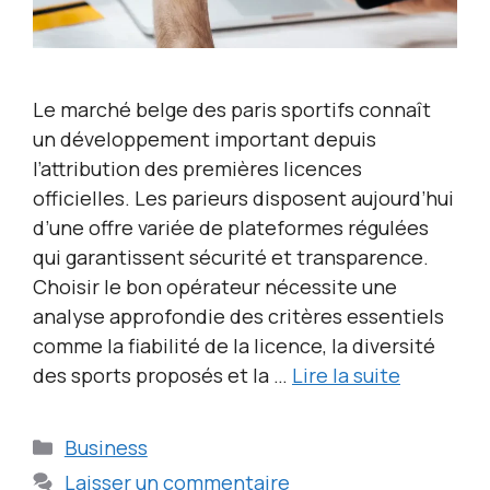
Le marché belge des paris sportifs connaît
un développement important depuis
l’attribution des premières licences
officielles. Les parieurs disposent aujourd’hui
d’une offre variée de plateformes régulées
qui garantissent sécurité et transparence.
Choisir le bon opérateur nécessite une
analyse approfondie des critères essentiels
comme la fiabilité de la licence, la diversité
des sports proposés et la …
Lire la suite
Catégories
Business
Laisser un commentaire