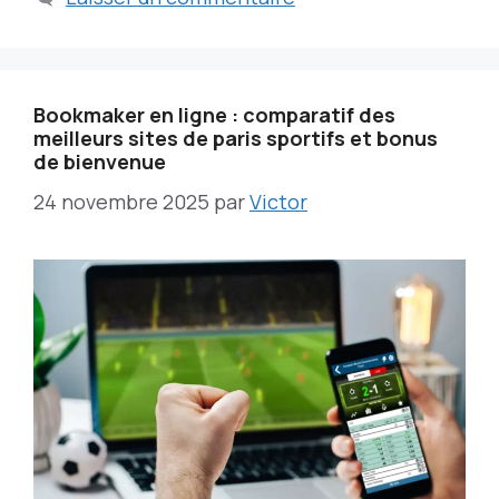
Bookmaker en ligne : comparatif des
meilleurs sites de paris sportifs et bonus
de bienvenue
24 novembre 2025
par
Victor