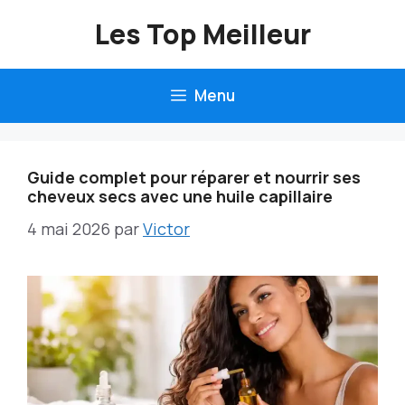
Aller
Les Top Meilleur
au
contenu
Menu
Guide complet pour réparer et nourrir ses
cheveux secs avec une huile capillaire
4 mai 2026
par
Victor