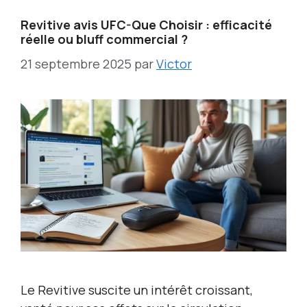
Revitive avis UFC-Que Choisir : efficacité
réelle ou bluff commercial ?
21 septembre 2025
par
Victor
Le Revitive suscite un intérêt croissant,