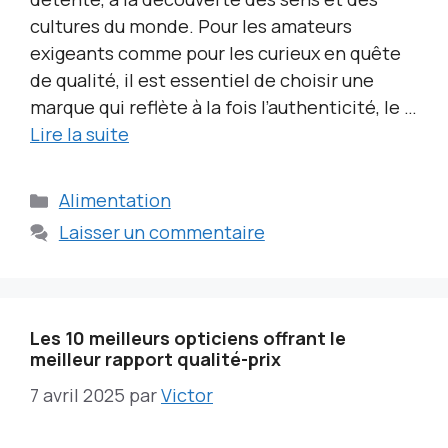
cultures du monde. Pour les amateurs
exigeants comme pour les curieux en quête
de qualité, il est essentiel de choisir une
marque qui reflète à la fois l’authenticité, le …
Lire la suite
Catégories
Alimentation
Laisser un commentaire
Les 10 meilleurs opticiens offrant le
meilleur rapport qualité-prix
7 avril 2025
par
Victor