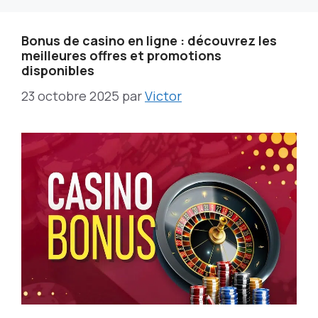
Bonus de casino en ligne : découvrez les
meilleures offres et promotions
disponibles
23 octobre 2025
par
Victor