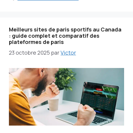
Meilleurs sites de paris sportifs au Canada
: guide complet et comparatif des
plateformes de paris
23 octobre 2025
par
Victor